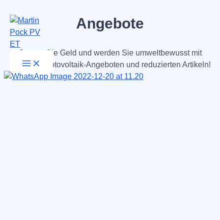
Angebote
Zum
Inhalt
springen
Sparen Sie Geld und werden Sie umweltbewusst mit
Main
unseren Photovoltaik-Angeboten und reduzierten Artikeln!
Menu